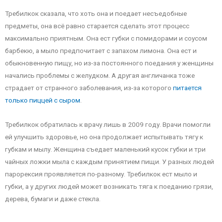
Требилкок сказала, что хоть она и поедает несъедобные
предметы, она всё равно старается сделать этот процесс
максимально приятным. Она ест губки с помидорами и соусом
барбекю, а мыло предпочитает с запахом лимона. Она ест и
обыкновенную пищу, но из-за постоянного поедания у женщины
начались проблемы с желудком. А другая англичанка тоже
страдает от странного заболевания, из-за которого
питается
только пиццей с сыром
.
Требилкок обратилась к врачу лишь в 2009 году. Врачи помогли
ей улучшить здоровье, но она продолжает испытывать тягу к
губкам и мылу. Женщина съедает маленький кусок губки и три
чайных ложки мыла с каждым принятием пищи. У разных людей
парорексия проявляется по-разному. Требилкок ест мыло и
губки, а у других людей может возникать тяга к поеданию грязи,
дерева, бумаги и даже стекла.