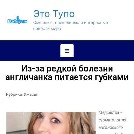
Это Тупо
Смешные, прикольные и интересные
новости мира
Из-за редкой болезни
англичанка питается губками
Рубрика:
Ужасы
Медсестра –
стоматолог из
английского