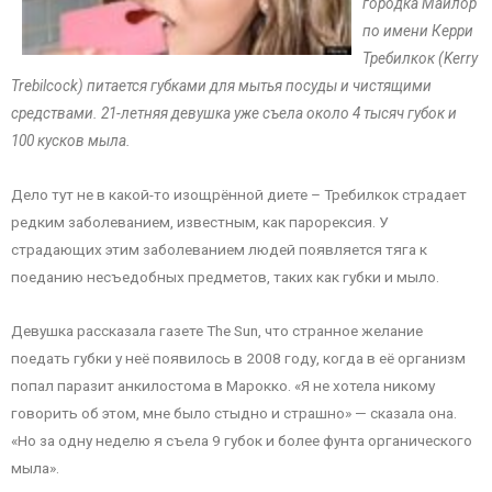
городка Майлор
по имени Керри
Требилкок (Kerry
Trebilcock) питается губками для мытья посуды и чистящими
средствами. 21-летняя девушка уже съела около 4 тысяч губок и
100 кусков мыла.
Дело тут не в какой-то изощрённой диете – Требилкок страдает
редким заболеванием, известным, как парорексия. У
страдающих этим заболеванием людей появляется тяга к
поеданию несъедобных предметов, таких как губки и мыло.
Девушка рассказала газете The Sun, что странное желание
поедать губки у неё появилось в 2008 году, когда в её организм
попал паразит анкилостома в Марокко. «Я не хотела никому
говорить об этом, мне было стыдно и страшно» — сказала она.
«Но за одну неделю я съела 9 губок и более фунта органического
мыла».