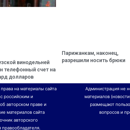
Парижанкам, наконец,
разрешили носить брюки
зской винодельней
н телефонный счет на
ард долларов
е права на материалы сайта
Администрация не н
 с российским и
материалов (новости
об авторском праве и
размещают пользо
ие материалов сайта
вопросов и пр
точник авторского
я правообладателя.