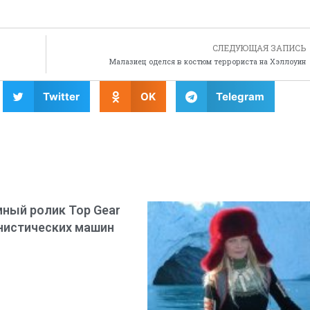
СЛЕДУЮЩАЯ ЗАПИСЬ
Малазиец оделся в костюм террориста на Хэллоуин
Twitter
OK
Telegram
ный ролик Top Gear
нистических машин