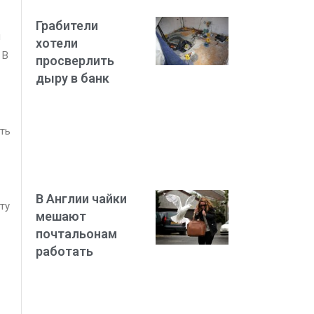
Грабители
и
хотели
 В
просверлить
дыру в банк
ать
В Англии чайки
ту
мешают
почтальонам
работать