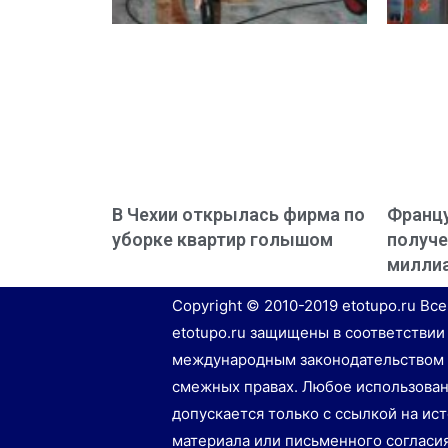
В Чехии открылась фирма по
Францу
уборке квартир голышом
получе
милли
Copyright © 2010-2019 etotupo.ru Вс
etotupo.ru защищены в соответствии
международным законодательством 
смежных правах. Любое использован
допускается только с ссылкой на ис
материала или письменного согласи