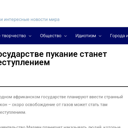
и интересные новости мира
 творчество
Общество
Идиотизм
Города 
осударстве пукание станет
еступлением
одном африканском государстве планируют ввести странный
кон – скоро освобождение от газов может стать там
еступлением.
авительство Малави планирует наказывать людей, которые