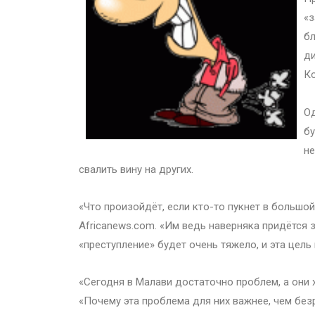
«з
бл
ди
Ко
Од
бу
не
свалить вину на других.
«Что произойдёт, если кто-то пукнет в большо
Africanews.com. «Им ведь наверняка придётся 
«преступление» будет очень тяжело, и эта цель
«Сегодня в Малави достаточно проблем, а они 
«Почему эта проблема для них важнее, чем безр