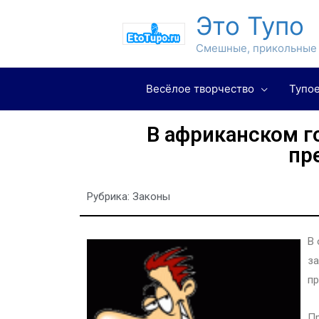
Это Тупо
Смешные, прикольные 
Весёлое творчество
Тупое
В африканском г
пр
Рубрика:
Законы
В 
за
пр
Пр