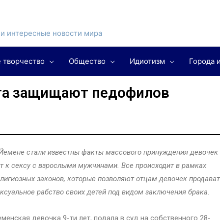
и интересные новости мира
 творчество
Общество
Идиотизм
Города 
та защищают педофилов
Йемене стали известны факты массового принуждения девочек 
т к сексу с взрослыми мужчинами. Все происходит в рамках
лигиозных законов, которые позволяют отцам девочек продават
ксуальное рабство своих детей под видом заключения брака.
менская девочка 9-ти лет, подала в суд на собственного 28-