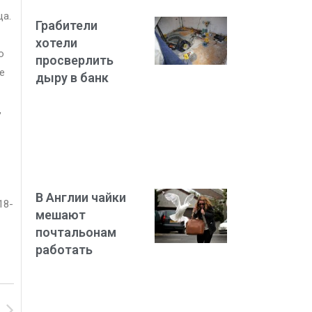
ца.
Грабители
хотели
о
просверлить
е
дыру в банк
,
В Англии чайки
18-
мешают
почтальонам
работать