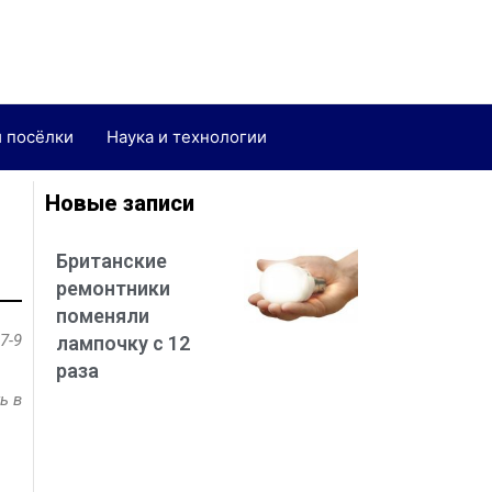
и посёлки
Наука и технологии
Новые записи
Британские
ремонтники
поменяли
7-9
лампочку с 12
раза
ь в