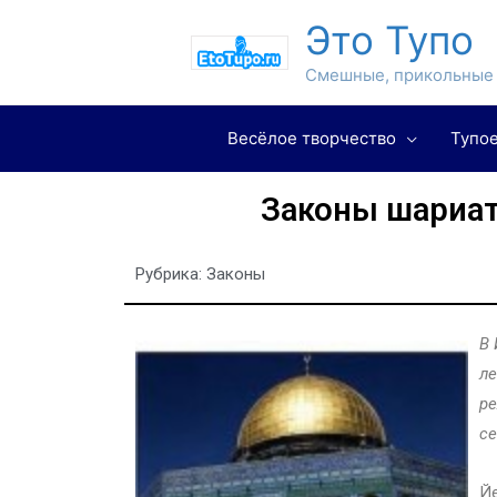
Это Тупо
Смешные, прикольные 
Весёлое творчество
Тупое
Законы шариа
Рубрика:
Законы
В 
ле
ре
се
Йе