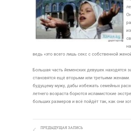
ле
Он
ра
из
св
на
ведь «это всего лишь секс с собственной женой
Большая часть йеменских девушек находятся за
становятся ещё вторыми или третьими женами.
будущему мужу, дабы избежать семейных расхо
летнего возраста борются исламистские экстр
больших размеров и всё пойдёт так, как они хот
ПРЕДЫДУЩАЯ ЗАПИСЬ