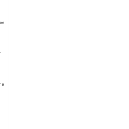
ее
у
т в