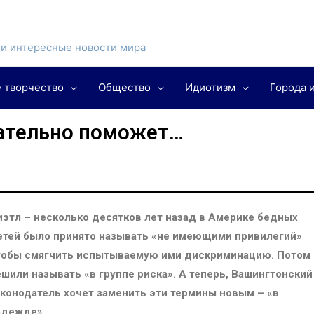
и интересные новости мира
 творчество
Общество
Идиотизм
Города 
зательно поможет…
иэтл – несколько десятков лет назад в Америке бедных
етей было принято называть «не имеющими привилегий»
тобы смягчить испытываемую ими дискриминацию. Потом 
ешили называть «в группе риска». А теперь, Вашингтонский
аконодатель хочет заменить эти термины новым – «в
адежде».