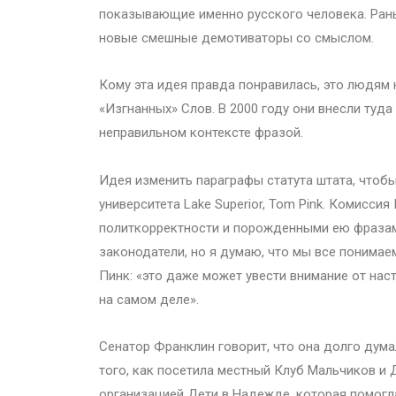
показывающие именно русского человека. Рань
новые смешные демотиваторы со смыслом.
Кому эта идея правда понравилась, это людя
«Изгнанных» Слов. В 2000 году они внесли туда
неправильном контексте фразой.
Идея изменить параграфы статута штата, чтоб
университета Lake Superior, Tom Pink. Комисси
политкорректности и порожденными ею фразами
законодатели, но я думаю, что мы все понимае
Пинк: «это даже может увести внимание от на
на самом деле».
Сенатор Франклин говорит, что она долго дума
того, как посетила местный Клуб Мальчиков и 
организацией Дети в Надежде, которая помогл