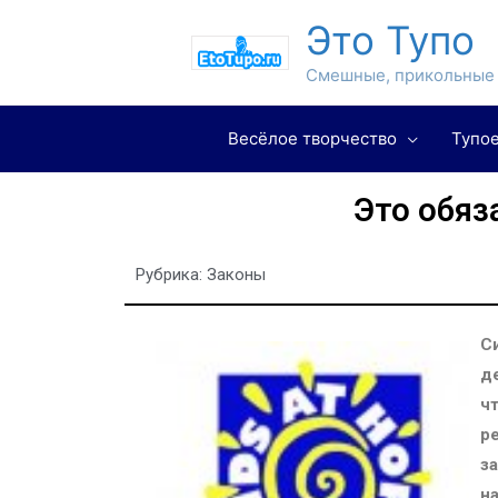
Это Тупо
Смешные, прикольные 
Весёлое творчество
Тупое
Это обя
Рубрика:
Законы
С
д
ч
р
з
н