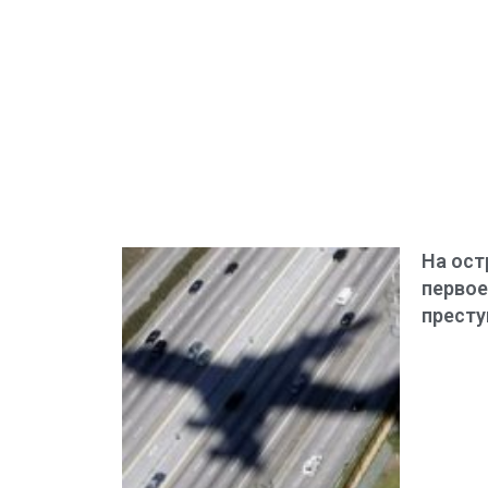
На ост
первое
престу