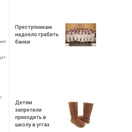
Преступникам
надоело грабить
банки
ния
дет
ю
Детям
запретили
приходить в
школу в уггах