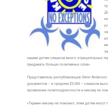
тр
Де
не
ус
за
шт
им
за
нашим детям слишком много отрицательных тер
придумать больше позитивных слов».
Представитель республиканцев Glenn Anderson 
документов – в среднем $3,500 – слишком высок
проявление политкорректности и никому не по
«Термин никому не поможет, этим детям могут