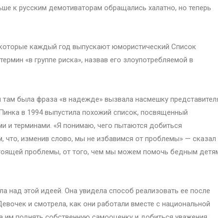
ше к русским демотиваторам обращались халатно, но теперь
м которые каждый год выпускают юмористический Список
 термин «в группе риска», назвав его злоупотребляемой в
ы там была фраза «в надежде» вызвала насмешку представител
я Пинка в 1994 выпустила похожий список, посвященный
 и терминами. «Я понимаю, чего пытаются добиться
м, что, изменив слово, мы не избавимся от проблемы» — сказал
стоящей проблемы, от того, чем мы можем помочь бедным детя
ла над этой идеей. Она увидела способ реализовать ее после
Девочек и смотрела, как они работали вместе с национальной
а им поднять собственную самооценку и добиться уважения