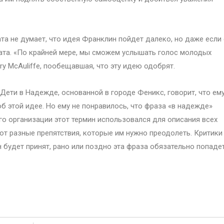
а не думает, что идея Франклин пойдет далеко, но даже если 
тата. «По крайней мере, мы сможем услышать голос молодых
 McAuliffe, пообещавшая, что эту идею одобрят.
и Дети в Надежде, основанной в городе Феникс, говорит, что ем
б этой идее. Но ему не понравилось, что фраза «в надежде»
го организации этот термин использовался для описания всех
еют разные препятствия, которые им нужно преодолеть. Критики
н будет принят, рано или поздно эта фраза обязательно попаде