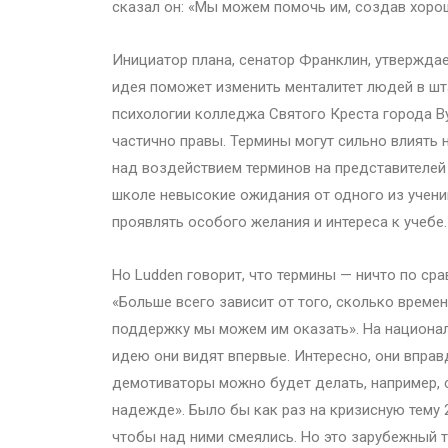
сказал он: «Мы можем помочь им, создав хоро
Инициатор плана, сенатор Франклин, утверждает
идея поможет изменить менталитет людей в шт
психологии колледжа Святого Креста города Вус
частично правы. Термины могут сильно влиять 
над воздействием терминов на представителей р
школе невысокие ожидания от одного из ученик
проявлять особого желания и интереса к учебе.
Но Ludden говорит, что термины — ничто по с
«Больше всего зависит от того, сколько време
поддержку мы можем им оказать». На национал
идею они видят впервые. Интересно, они впра
демотиваторы можно будет делать, например, с
надежде». Было бы как раз на кризисную тему 
чтобы над ними смеялись. Но это зарубежный 