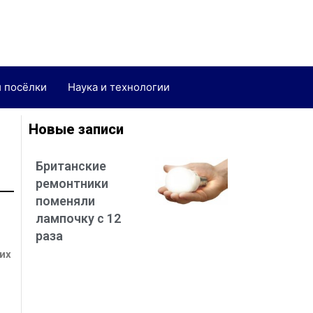
и посёлки
Наука и технологии
Новые записи
Британские
ремонтники
поменяли
лампочку с 12
раза
их