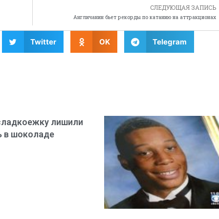
СЛЕДУЮЩАЯ ЗАПИСЬ
Англичанин бьет рекорды по катанию на аттракционах
Twitter
OK
Telegram
сладкоежку лишили
 в шоколаде