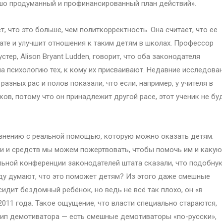
шо продуманный и профинансированный план действий».
, что это больше, чем политкорректность. Она считает, что ее
ате и улучшит отношения к таким детям в школах. Профессор
тер, Alison Bryant Ludden, говорит, что оба законодателя
на психологию тех, к кому их присваивают. Недавние исследова
азных рас и полов показали, что если, например, у учителя в
ов, потому что он принадлежит другой расе, этот ученик не бу
равнению с реальной помощью, которую можно оказать детям.
ни и средств мы можем пожертвовать, чтобы помочь им и какую
ьной конференции законодателей штата сказали, что подобну
вду думают, что это поможет детям? Из этого даже смешные
идит бездомный ребёнок, но ведь не всё так плохо, он «в
2011 года. Такое ощущение, что власти специально стараются,
тип демотиватора — есть смешные демотиваторы «по-русски»,