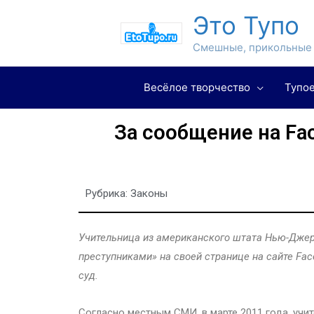
Это Тупо
Смешные, прикольные 
Весёлое творчество
Тупое
За сообщение на Fa
Рубрика:
Законы
Учительница из американского штата Нью-Джер
преступниками» на своей странице на сайте Fa
суд.
Согласно местным СМИ, в марте 2011 года, учит