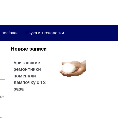
и посёлки
Наука и технологии
Новые записи
Британские
ремонтники
поменяли
лампочку с 12
раза
ёл
ет