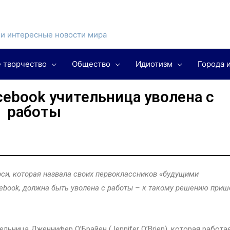
и интересные новости мира
 творчество
Общество
Идиотизм
Города 
cebook учительница уволена с
работы
си, которая назвала своих первоклассников «будущими
cebook, должна быть уволена с работы – к такому решению приш
ельница Дженнифер О’Брайен (Jennifer O’Brien), которая работа