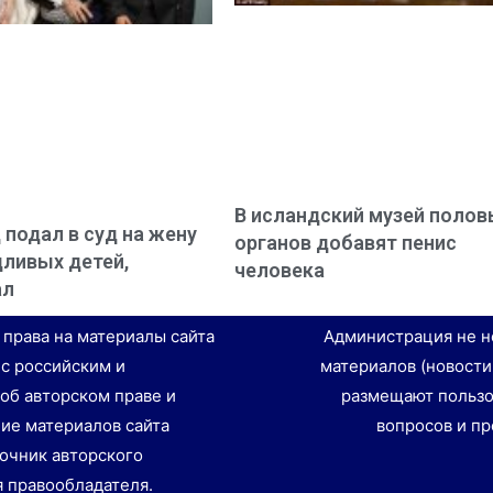
В исландский музей полов
 подал в суд на жену
органов добавят пенис
дливых детей,
человека
ал
е права на материалы сайта
Администрация не н
 с российским и
материалов (новости
об авторском праве и
размещают пользо
ие материалов сайта
вопросов и пр
точник авторского
я правообладателя.