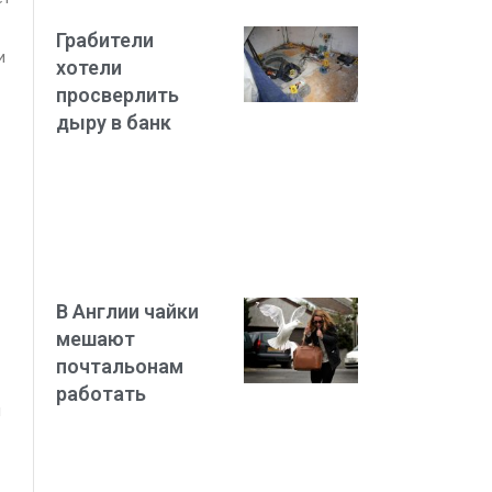
Грабители
и
хотели
просверлить
дыру в банк
В Англии чайки
мешают
почтальонам
работать
и