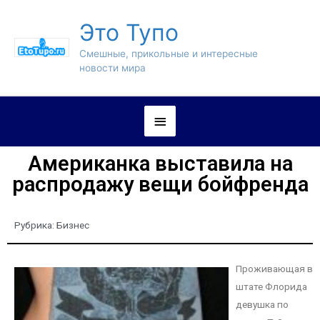
Это Тупо
Смешные, прикольные и интересные
новости мира
Американка выставила на
распродажу вещи бойфренда
Рубрика:
Бизнес
Проживающая в
штате Флорида
девушка по