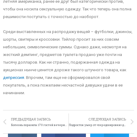
летняя американка, ранее ее друг был категорически против,
чтобы она носила сексуальную одежду. Так что теперь она полна
решимости поступать с точностью до наоборот.
Среди выставленных на распродажу вещей – футболки, джинсы,
шорты, свитеры и кроссовки. Тэйлор просит за них совсем
небольшие, символические суммы. Однако даже, несмотря на
жесткий демпинг, предметов туалета продано уже почти на
тысячу долларов. Как ни странно, подержанная одежда на
аукционах нынче ценится дороже такого штучного товара, как
депрессия
. Впрочем, там еще не сформировался свой
покупатель, а пока пожелаем несчастной девушке удачи в ее
начинании.
ПРЕДЫДУЩАЯ ЗАПИСЬ
СЛЕДУЮЩАЯ ЗАПИСЬ
Болезнь поразила 170 гостей вечеринки
Подросток умер от «передозировки» дезодорантом