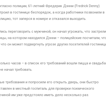
гласно полиции, 61-летний Фредерик Дэнни (Fredrick Denny)
троил в гостинице беспорядок, а когда работники позвонили в
лицию, тот заперся в номере и отказался выходить.
ись переговорить с мужчиной, он начал угрожать, что застрели
ицы, на котором находился Дэнни – полицейские посчитали, чт
что он может подвергнуть угрозе других посетителей гостиниц
олько часов – в список его требований вошли пицца и свадьба
не начал требовать.
пые требования и попросили его открыть дверь, они быстро
ставлен в местный госпиталь для проверки психического
жчиной им уже предстояло иметь дело несколько раз.