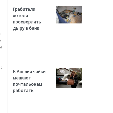
Грабители
хотели
просверлить
дыру в банк
т
о
ы.
 с
В Англии чайки
мешают
почтальонам
работать