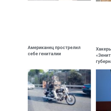
Американец прострелил
Хакеры
себе гениталии
«Зенит
губерн