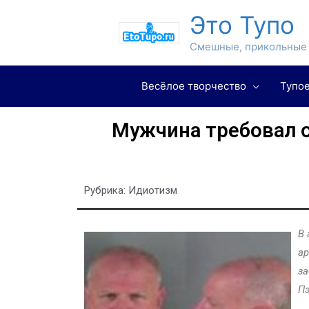
Это Тупо
Смешные, прикольные 
Весёлое творчество
Тупое
Мужчина требовал о
Рубрика:
Идиотизм
В 
ар
за
Пэ