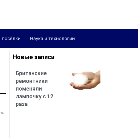
и посёлки
Наука и технологии
Новые записи
Британские
ремонтники
поменяли
лампочку с 12
раза
ал