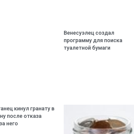
Венесуэлец создал
программу для поиска
туалетной бумаги
анец кинул гранату в
у после отказа
за него