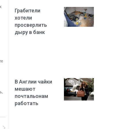
х
Грабители
хотели
просверлить
дыру в банк
те
В Англии чайки
мешают
ь,
почтальонам
работать