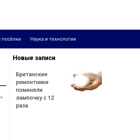
и посёлки
Наука и технологии
Новые записи
Британские
ремонтники
поменяли
сь
лампочку с 12
раза