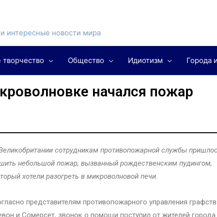
и интересные новости мира
 творчество
Общество
Идиотизм
Города 
икроволновке начался пожар
Великобритании сотрудникам противопожарной службы пришло
шить небольшой пожар, вызванный рождественским пудингом,
торый хотели разогреть в микроволновой печи.
гласно представителям противопожарного управления графств
вон и Сомерсет, звонок о помощи поступил от жителей города