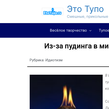
Это Тупо
Смешные, прикольные 
Весёлое творчество
Тупое
Из-за пудинга в м
Рубрика:
Идиотизм
В 
ту
ко
Со
Де