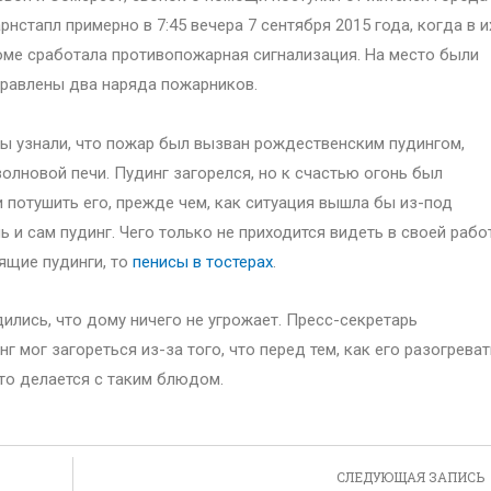
рнстапл примерно в 7:45 вечера 7 сентября 2015 года, когда в и
ме сработала противопожарная сигнализация. На место были
равлены два наряда пожарников.
 узнали, что пожар был вызван рождественским пудингом,
олновой печи. Пудинг загорелся, но к счастью огонь был
 потушить его, прежде чем, как ситуация вышла бы из-под
 и сам пудинг. Чего только не приходится видеть в своей рабо
ящие пудинги, то
пенисы в тостерах
.
лись, что дому ничего не угрожает. Пресс-секретарь
 мог загореться из-за того, что перед тем, как его разогреват
то делается с таким блюдом.
СЛЕДУЮЩАЯ ЗАПИСЬ