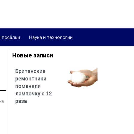
и посёлки
Наука и технологии
Новые записи
Британские
ремонтники
поменяли
лампочку с 12
раза
ив