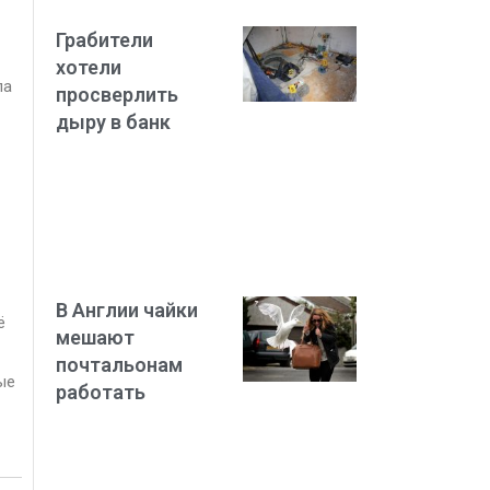
Грабители
хотели
ла
просверлить
дыру в банк
В Англии чайки
ё
мешают
почтальонам
ые
работать