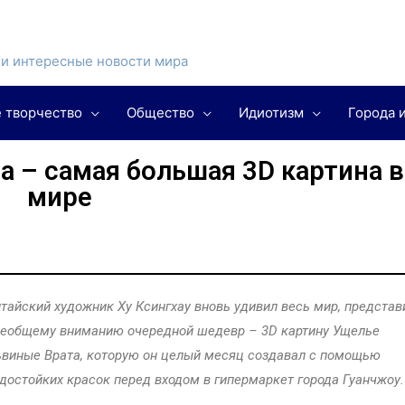
и интересные новости мира
 творчество
Общество
Идиотизм
Города 
 – самая большая 3D картина в
мире
тайский художник Ху Ксингхау вновь удивил весь мир, представ
еобщему вниманию очередной шедевр – 3D картину Ущелье
виные Врата, которую он целый месяц создавал с помощью
достойких красок перед входом в гипермаркет города Гуанчжоу.