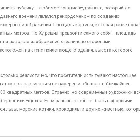
ивлять публику – любимое занятие художника, который до
давнего времени являлся рекордсменом по созданию
ехмерных изображений. Площадь картины, которая ранее попа
ратных метров. Но Ху решил превзойти самого себя – площадь
а: на асфальте изображение ограничено сторонами
 расположен на стене прилегающего здания, высота которого
настолько реалистично, что посетители испытывают настоящее
а этом останавливаться не намерен и обещает в ближайшее
0 квадратных метров. Странно, но современные художники вс
берлог или ущелья. Если раньше, чтобы не быть пафосными
ся львы, морские котики, крокодилы и другие животные, котор