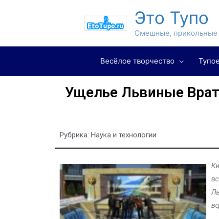
Это Тупо
Смешные, прикольные 
Весёлое творчество
Тупое
Ущелье Львиные Врата
Рубрика:
Наука и технологии
Ки
вс
Ль
во