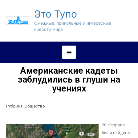
Это Тупо
Смешные, прикольные и интересные
новости мира
Американские кадеты
заблудились в глуши на
учениях
Рубрика:
Общество
20 февраля
были найдены