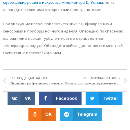
музее шокирующего искусства миллионера Д. Уолша
, но та
площадь несравнима с открытыми пространствами.
При эвакуации использовалась техника с инфракрасными
сенсорами и приборы ночного видения. Операцию по спасению
осложняли высокая турбулентность и отрицательная
температура воздуха. Оба кадета сейчас доставлены в местный
госпиталь с переохлаждением.
ПРЕДЫДУЩАЯ ЗАПИСЬ
СЛЕДУЮЩАЯ ЗАПИСЬ
Школьники разбрасываются компьтерными комплектующими
Из-за пары грызунов люди не смогли купить билеты на поезд
VK
Facebook
Twitter
OK
Telegram