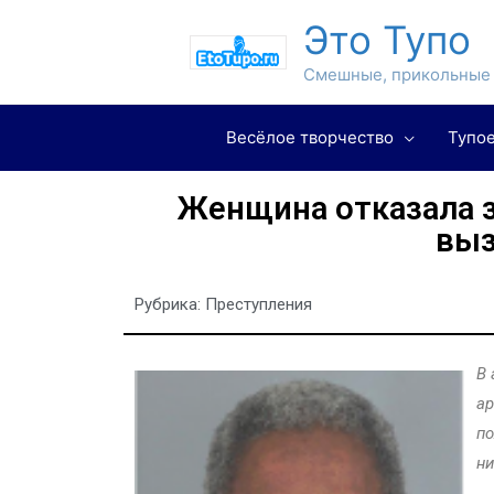
Это Тупо
Смешные, прикольные 
Весёлое творчество
Тупое
Женщина отказала 
выз
Рубрика:
Преступления
В 
ар
по
ни