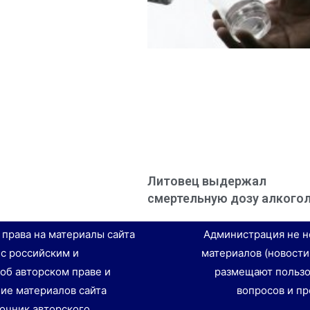
Литовец выдержал
смертельную дозу алкого
е права на материалы сайта
Администрация не н
 с российским и
материалов (новости
об авторском праве и
размещают пользо
ие материалов сайта
вопросов и пр
точник авторского