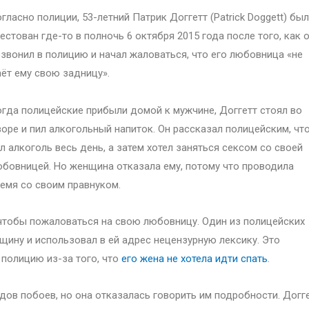
гласно полиции, 53-летний Патрик Доггетт (Patrick Doggett) был
естован где-то в полночь 6 октября 2015 года после того, как 
звонил в полицию и начал жаловаться, что его любовница «не
ёт ему свою задницу».
гда полицейские прибыли домой к мужчине, Доггетт стоял во
оре и пил алкогольный напиток. Он рассказал полицейским, чт
л алкоголь весь день, а затем хотел заняться сексом со своей
бовницей. Но женщина отказала ему, потому что проводила
емя со своим правнуком.
 чтобы пожаловаться на свою любовницу. Один из полицейских
нщину и использовал в ей адрес нецензурную лексику. Это
 полицию из-за того, что
его жена не хотела идти спать
.
ов побоев, но она отказалась говорить им подробности. Догг