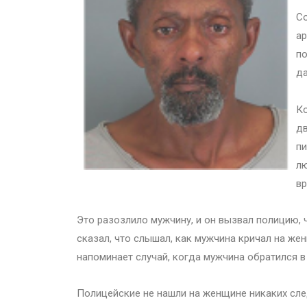
Со
ар
по
да
Ко
дв
пи
лю
вр
Это разозлило мужчину, и он вызвал полицию,
сказал, что слышал, как мужчина кричал на же
напоминает случай, когда мужчина обратился в
Полицейские не нашли на женщине никаких след