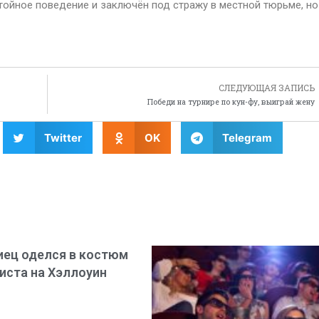
тойное поведение и заключён под стражу в местной тюрьме, но
СЛЕДУЮЩАЯ ЗАПИСЬ
Победи на турнире по кун-фу, выиграй жену
Twitter
OK
Telegram
ец оделся в костюм
иста на Хэллоуин