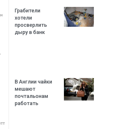
Грабители
он
хотели
просверлить
дыру в банк
о
В Англии чайки
мешают
почтальонам
работать
етт