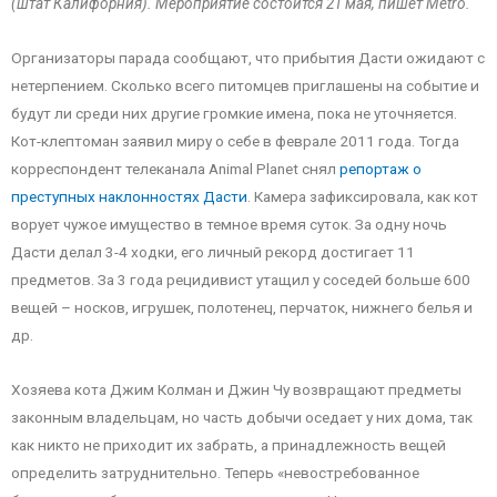
(штат Калифорния). Мероприятие состоится 21 мая, пишет Metro.
Организаторы парада сообщают, что прибытия Дасти ожидают с
нетерпением. Сколько всего питомцев приглашены на событие и
будут ли среди них другие громкие имена, пока не уточняется.
Кот-клептоман заявил миру о себе в феврале 2011 года. Тогда
корреспондент телеканала Animal Planet снял
репортаж о
преступных наклонностях Дасти
. Камера зафиксировала, как кот
ворует чужое имущество в темное время суток. За одну ночь
Дасти делал 3-4 ходки, его личный рекорд достигает 11
предметов. За 3 года рецидивист утащил у соседей больше 600
вещей – носков, игрушек, полотенец, перчаток, нижнего белья и
др.
Хозяева кота Джим Колман и Джин Чу возвращают предметы
законным владельцам, но часть добычи оседает у них дома, так
как никто не приходит их забрать, а принадлежность вещей
определить затруднительно. Теперь «невостребованное