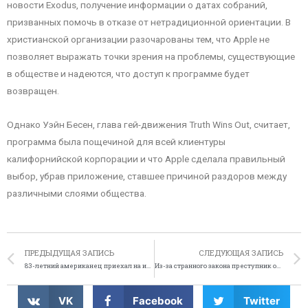
новости Exodus, получение информации о датах собраний,
призванных помочь в отказе от нетрадиционной ориентации. В
христианской организации разочарованы тем, что Apple не
позволяет выражать точки зрения на проблемы, существующие
в обществе и надеются, что доступ к программе будет
возвращен.
Однако Уэйн Бесен, глава гей-движения Truth Wins Out, считает,
программа была пощечиной для всей клиентуры
калифорнийской корпорации и что Apple сделала правильный
выбор, убрав приложение, ставшее причиной раздоров между
различными слоями общества.
ПРЕДЫДУЩАЯ ЗАПИСЬ
СЛЕДУЮЩАЯ ЗАПИСЬ
83-летний американец приехал на избирательный участок в машине «скорой помощи»
Из-за странного закона преступник остался в Англии
VK
Facebook
Twitter