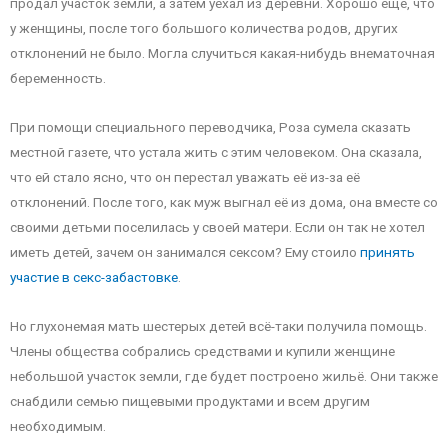
продал участок земли, а затем уехал из деревни. Хорошо еще, что
у женщины, после того большого количества родов, других
отклонений не было. Могла случиться какая-нибудь внематочная
беременность.
При помощи специального переводчика, Роза сумела сказать
местной газете, что устала жить с этим человеком. Она сказала,
что ей стало ясно, что он перестал уважать её из-за её
отклонений. После того, как муж выгнал её из дома, она вместе со
своими детьми поселилась у своей матери. Если он так не хотел
иметь детей, зачем он занимался сексом? Ему стоило
принять
участие в секс-забастовке
.
Но глухонемая мать шестерых детей всё-таки получила помощь.
Члены общества собрались средствами и купили женщине
небольшой участок земли, где будет построено жильё. Они также
снабдили семью пищевыми продуктами и всем другим
необходимым.