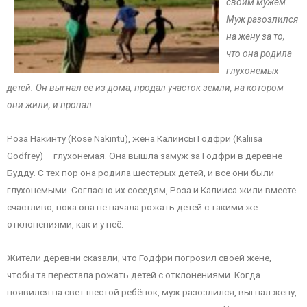
своим мужем.
Муж разозлился
на жену за то,
что она родила
глухонемых
детей. Он выгнал её из дома, продал участок земли, на котором
они жили, и пропал.
Роза Накинту (Rose Nakintu), жена Калиисы Годфри (Kaliisa
Godfrey) – глухонемая. Она вышла замуж за Годфри в деревне
Будду. С тех пор она родила шестерых детей, и все они были
глухонемыми. Согласно их соседям, Роза и Калииса жили вместе
счастливо, пока она не начала рожать детей с такими же
отклонениями, как и у неё.
Жители деревни сказали, что Годфри погрозил своей жене,
чтобы та перестала рожать детей с отклонениями. Когда
появился на свет шестой ребёнок, муж разозлился, выгнал жену,