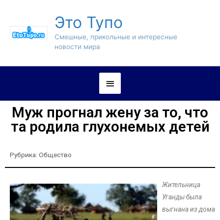
Это Тупо
Смешные, прикольные и интересные
новости мира
Муж прогнал жену за то, что
та родила глухонемых детей
Рубрика:
Общество
Жительница
Уганды была
выгнана из дома