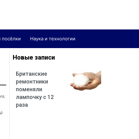
и посёлки
Наука и технологии
Новые записи
Британские
ремонтники
поменяли
ма,
лампочку с 12
раза
ой