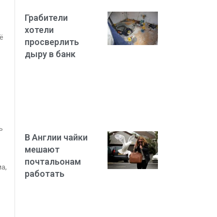
Грабители
хотели
ё
просверлить
дыру в банк
ь
В Англии чайки
мешают
почтальонам
а,
работать