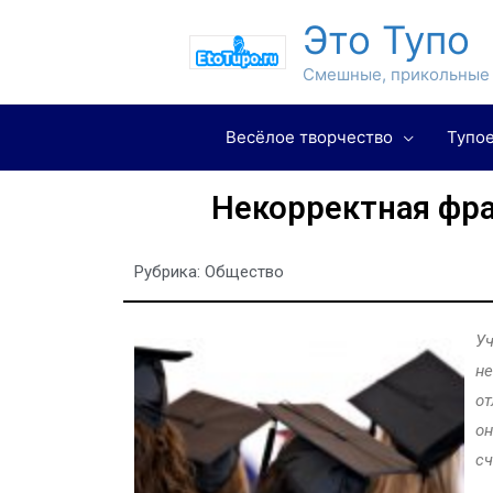
Это Тупо
Смешные, прикольные 
Весёлое творчество
Тупое
Некорректная фра
Рубрика:
Общество
Уч
не
от
он
сч