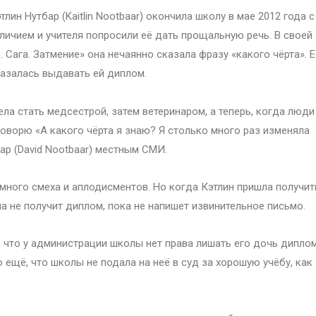
тлин Нутбар (Kaitlin Nootbaar) окончила школу в мае 2012 года с
личием и учителя попросили её дать прощальную речь. В своей
 Сага. Затмение» она нечаянно сказала фразу «какого чёрта». Е
казалась выдавать ей диплом.
тела стать медсестрой, затем ветеринаром, а теперь, когда люди
говорю «А какого чёрта я знаю? Я столько много раз изменяла
ар (David Nootbaar) местным СМИ.
 много смеха и аплодисментов. Но когда Кэтлин пришла получит
а не получит диплом, пока не напишет извинительное письмо.
, что у администрации школы нет права лишать его дочь диплом
 ещё, что школы не подала на неё в суд за хорошую учёбу, как