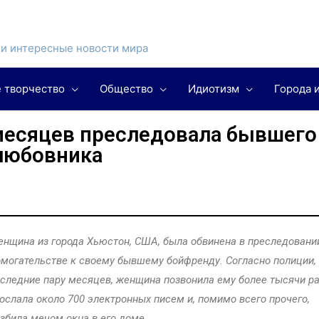
и интересные новости мира
 творчество
Общество
Идиотизм
Города 
месяцев преследовала бывшего
любовника
нщина из города Хьюстон, США, была обвинена в преследовани
могательстве к своему бывшему бойфренду. Согласно полиции, 
следние пару месяцев, женщина позвонила ему более тысячи ра
ослала около 700 электронных писем и, помимо всего прочего,
збила мечом окна в его доме.