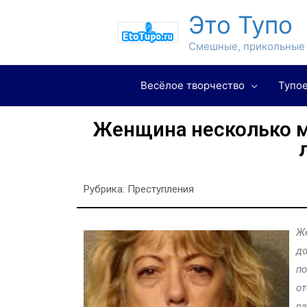
Это Тупо
Смешные, прикольные 
Весёлое творчество
Тупое
Женщина несколько 
Рубрика:
Преступления
Же
до
по
от
ра