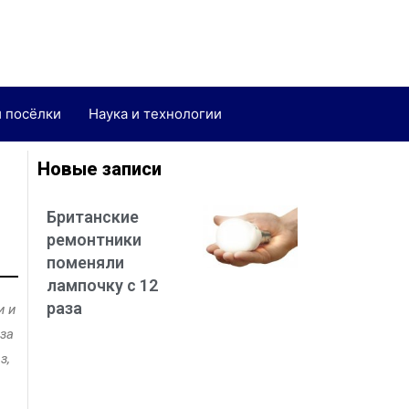
и посёлки
Наука и технологии
Новые записи
Британские
ремонтники
поменяли
лампочку с 12
раза
и и
за
з,