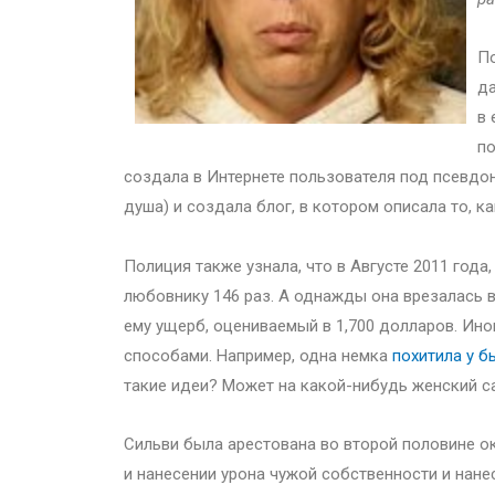
По
да
в 
по
создала в Интернете пользователя под псевдон
душа) и создала блог, в котором описала то, к
Полиция также узнала, что в Августе 2011 год
любовнику 146 раз. А однажды она врезалась 
ему ущерб, оцениваемый в 1,700 долларов. И
способами. Например, одна немка
похитила у 
такие идеи? Может на какой-нибудь женский са
Сильви была арестована во второй половине о
и нанесении урона чужой собственности и нан