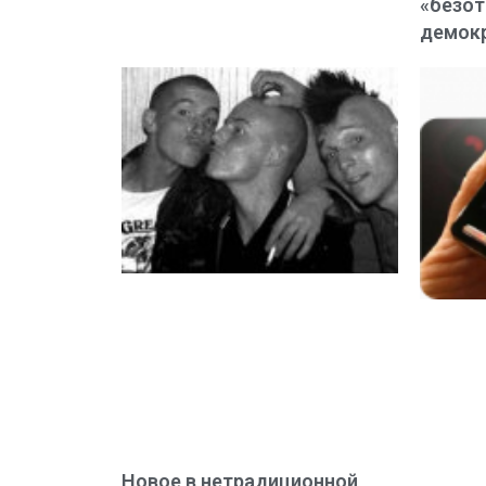
«безот
демок
Новое в нетрадиционной