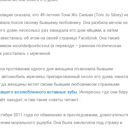
лиция сказала, что 49-летняя Тони Жо Сильви (Toni Jo Silvey) н
вала покоя своему бывшему любовнику. Она разбила мечом ок
его доме, несколько раз закидала его дом яйцами, а затем
хвасталась об этом на своей странице Facebook. Она также
имом woundedpoeticsoul (в переводе – раненая поэтическая
ак рассталась с мужчиной.
а, на протяжении одного дня женщина позвонила бывшем
в автомобиль мужчины, припаркованный около его дома, нанес
ногда женщины мстят своим бывшим любовником странными
бывшего возлюбленного вставные зубы
. Интересно, где они беру
йт заходят, и там такие советы читают…
ктября 2011 года по обвинению в преследовании, домогательст
есении морального ущерба. Она была заключена под стражу и