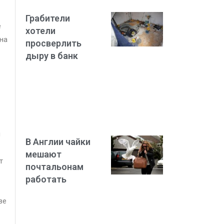
Грабители
е
хотели
на
просверлить
дыру в банк
я
В Англии чайки
мешают
т
почтальонам
работать
ве