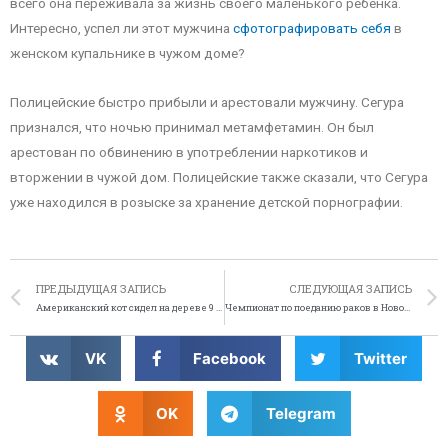
всего она переживала за жизнь своего маленького ребёнка.
Интересно, успел ли этот мужчина
сфотографировать себя
в
женском купальнике в чужом доме?
Полицейские быстро прибыли и арестовали мужчину. Сегура
признался, что ночью принимал метамфетамин. Он был
арестован по обвинению в употреблении наркотиков и
вторжении в чужой дом. Полицейские также сказали, что Сегура
уже находился в розыске за хранение детской порнографии.
ПРЕДЫДУЩАЯ ЗАПИСЬ
СЛЕДУЮЩАЯ ЗАПИСЬ
Американский кот сидел на дереве 9 дней
Чемпионат по поеданию раков в Новом Орлеане
VK
Facebook
Twitter
OK
Telegram