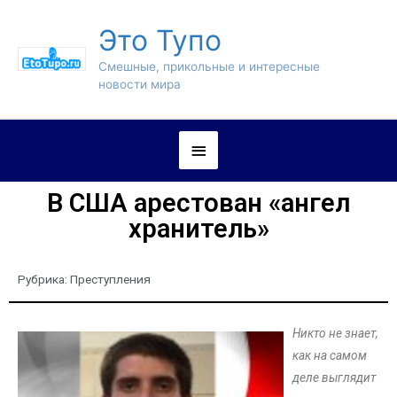
Это Тупо
Смешные, прикольные и интересные
новости мира
В США арестован «ангел
хранитель»
Рубрика:
Преступления
Никто не знает,
как на самом
деле выглядит