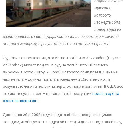
подала в суд на
мужчину,
которого
насмерть сбил
поезд. Одна из
разлетевшихся от силы удара частей тела несчастного мужчины
попала в женщину, в результате чего она получила травму.
Суд Чикаго постановил, что 58-летняя Гаянэ Зокхрабов (Gayane
Zokhrabov) может подать в суд на погибшего 18-летнего
Хироюки Джохо (Hiroyuki Joho), которого сбил поезд. Одна из
частей тела мужчины попала в женщину и сбила её с ног, в
результате чего та получила перелом ноги и запястья. В США все
подают в суд на всех – не так давно преступник
подал в суд на
своих заложников.
Джохо погиб в 2008 году, когда выбежал перед мчащимся
поездом, чтобы успеть на другой поезд. Адвокат подавшей в суд