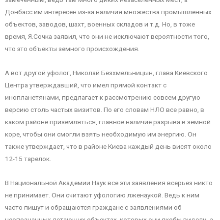
Донбасс им интересен из-за наличия множества промышленных
объектов, заводов, шахт, военных складов и т.д. Но, в тоже
время, Я.Сочка заявил, что они не исключают вероятности того,
что это объекты земного происхождения.
А вот другой уфолог, Николай Безхмельницын, глава Киевского
Центра утверждавший, что имел прямой контакт с
инопланетянами, предлагает к рассмотрению совсем другую
версию столь частых визитов. По его словам НЛО все равно, в
каком районе приземляться, главное наличие разрыва в земной
коре, чтобы они смогли взять необходимую им энергию. Он
также утверждает, что в районе Киева каждый день висят около
12-15 тарелок.
В Национальной Академии Наук все эти заявления всерьез никто
не принимает. Они считают уфологию лженаукой. Ведь к ним
часто пишут и обращаются граждане с заявлениями об
неопознанных летающих объектах, которых они якобы видели, а