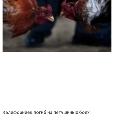
Калифорниец погиб на петушиных боях