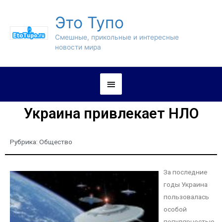
Это Тупо
Смешные, прикольные и интересные
новости мира
Украина привлекает НЛО
Рубрика:
Общество
За последние
годы Украина
пользовалась
особой
популярностью