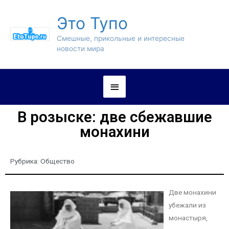
Это Тупо
Смешные, прикольные и интересные
новости мира
В розыске: две сбежавшие
монахини
Рубрика:
Общество
Две монахини
убежали из
монастыря,