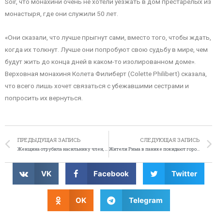
Soir, что монахини очень не хотели уезжать в дом престарелых из
монастыря, где они служили 50 лет.
«Они сказали, что лучше прыгнут сами, вместо того, чтобы ждать,
когда их толкнут. Лучше они попробуют свою судьбу в мире, чем
будут жить до конца дней в каком-то изолированном доме».
Верховная монахиня Колета Филиберт (Colette Philibert) сказала,
что всего лишь хочет связаться с убежавшими сестрами и
попросить их вернуться.
ПРЕДЫДУЩАЯ ЗАПИСЬ
СЛЕДУЮЩАЯ ЗАПИСЬ
Женщина отрубила насильнику член, чтобы доказать его вину
Жители Рима в панике покидают город из-за предсказания
VK
Facebook
Twitter
OK
Telegram