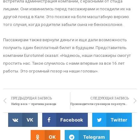
встретила администрация компании, с красными от стыда
лицами. Они извинились перед пассажирами и посадили их на
другой поезд в Кале. Это похоже на боле масштабную версию
того случая, когда родители забыли сына не бензоколонке.
Пассажирам также вернули деньги и еще дали возможность
получить один бесплатный билет в будущем. Представитель
компании Eurotunnel сказал: «Надеюсь, наши пассажиры смогут
простить нас. Такое случилось с нами впервые за все 16 лет
работы. Это огромный позор на наши головы».
ПРЕДЫДУЩАЯ ЗАПИСЬ
СЛЕДУЮЩАЯ ЗАПИСЬ
Набор веса — причина развода
Производители сувениров перепутали британских принцев
VK
Facebook
Twitter
OK
Telegram